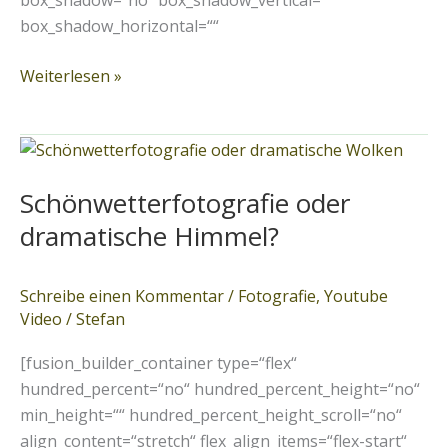
box_shadow=“no“ box_shadow_vertical=““
box_shadow_horizontal=““
Weiterlesen »
Schönwetterfotografie
oder
Schönwetterfotografie oder
dramatische
Himmel?
dramatische Himmel?
Schreibe einen Kommentar
/
Fotografie
,
Youtube
Video
/
Stefan
[fusion_builder_container type=“flex“
hundred_percent=“no“ hundred_percent_height=“no“
min_height=““ hundred_percent_height_scroll=“no“
align_content=“stretch“ flex_align_items=“flex-start“