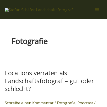
Zum
Inhalt
springen
Fotografie
Locations
verraten
Locations verraten als
als
Landschaftsfotograf
Landschaftsfotograf – gut oder
–
schlecht?
gut
oder
Schreibe einen Kommentar
/
Fotografie
,
Podccast
/
schlecht?