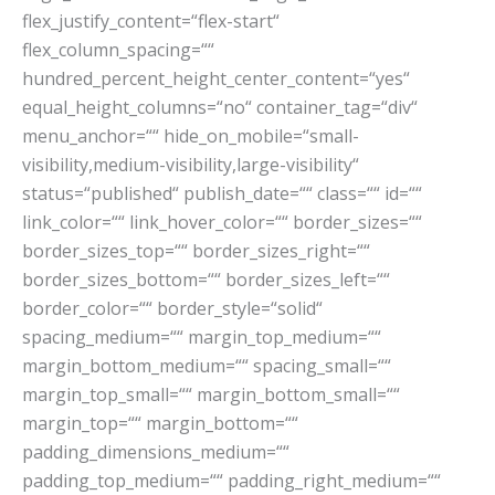
flex_justify_content=“flex-start“
flex_column_spacing=““
hundred_percent_height_center_content=“yes“
equal_height_columns=“no“ container_tag=“div“
menu_anchor=““ hide_on_mobile=“small-
visibility,medium-visibility,large-visibility“
status=“published“ publish_date=““ class=““ id=““
link_color=““ link_hover_color=““ border_sizes=““
border_sizes_top=““ border_sizes_right=““
border_sizes_bottom=““ border_sizes_left=““
border_color=““ border_style=“solid“
spacing_medium=““ margin_top_medium=““
margin_bottom_medium=““ spacing_small=““
margin_top_small=““ margin_bottom_small=““
margin_top=““ margin_bottom=““
padding_dimensions_medium=““
padding_top_medium=““ padding_right_medium=““