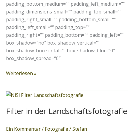
padding_bottom_medium=““ padding_left_medium=““
padding_dimensions_small=““ padding_top_small=““
padding_right_small=““ padding_bottom_small=““
padding_left_small=““ padding_top=““
padding_right=““ padding_bottom=““ padding_left=““
box_shadow=“no“ box_shadow_vertical=““
box_shadow_horizontal=““ box_shadow_blur=“0″
box_shadow_spread=“0″
Weiterlesen »
Filter
in
Filter in der Landschaftsfotografie
der
Landschaftsfotografie
Ein Kommentar
/
Fotografie
/
Stefan