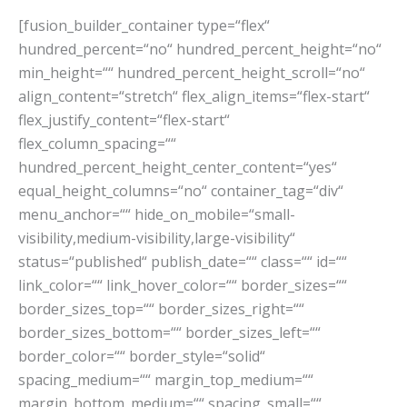
[fusion_builder_container type=“flex“
hundred_percent=“no“ hundred_percent_height=“no“
min_height=““ hundred_percent_height_scroll=“no“
align_content=“stretch“ flex_align_items=“flex-start“
flex_justify_content=“flex-start“
flex_column_spacing=““
hundred_percent_height_center_content=“yes“
equal_height_columns=“no“ container_tag=“div“
menu_anchor=““ hide_on_mobile=“small-
visibility,medium-visibility,large-visibility“
status=“published“ publish_date=““ class=““ id=““
link_color=““ link_hover_color=““ border_sizes=““
border_sizes_top=““ border_sizes_right=““
border_sizes_bottom=““ border_sizes_left=““
border_color=““ border_style=“solid“
spacing_medium=““ margin_top_medium=““
margin_bottom_medium=““ spacing_small=““