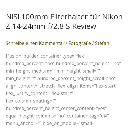
NiSi
100mm
NiSi 100mm Filterhalter für Nikon
Filterhalter
für
Z 14-24mm f/2.8 S Review
Nikon
Z
Schreibe einen Kommentar
/
Fotografie
/
Stefan
14-
24mm
[fusion_builder_container type=“flex“
f/2.8
hundred_percent=“no“ hundred_percent_height=“no“
S
min_height_medium=““ min_height_small=““
Review
min_height=““ hundred_percent_height_scroll=“no“
align_content=“stretch“ flex_align_items=“flex-start“
flex_justify_content=“flex-start“
flex_column_spacing=““
hundred_percent_height_center_content=“yes“
equal_height_columns=“no“ container_tag=“div“
menu_anchor=““ hide_on_mobile=“small-