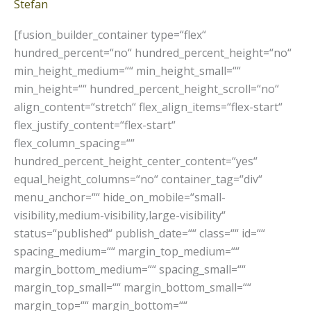
Stefan
[fusion_builder_container type=“flex“
hundred_percent=“no“ hundred_percent_height=“no“
min_height_medium=““ min_height_small=““
min_height=““ hundred_percent_height_scroll=“no“
align_content=“stretch“ flex_align_items=“flex-start“
flex_justify_content=“flex-start“
flex_column_spacing=““
hundred_percent_height_center_content=“yes“
equal_height_columns=“no“ container_tag=“div“
menu_anchor=““ hide_on_mobile=“small-
visibility,medium-visibility,large-visibility“
status=“published“ publish_date=““ class=““ id=““
spacing_medium=““ margin_top_medium=““
margin_bottom_medium=““ spacing_small=““
margin_top_small=““ margin_bottom_small=““
margin_top=““ margin_bottom=““