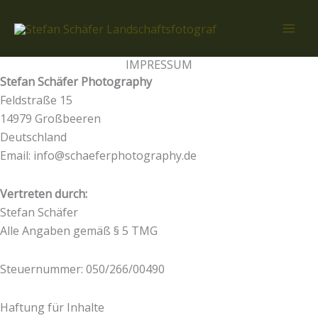
Zum
Inhalt
springen
IMPRESSUM
Stefan Schäfer Photography
Feldstraße 15
14979 Großbeeren
Deutschland
Email: info@schaeferphotography.de
Vertreten durch:
Stefan Schäfer
Alle Angaben gemäß § 5 TMG
Steuernummer: 050/266/00490
Haftung für Inhalte