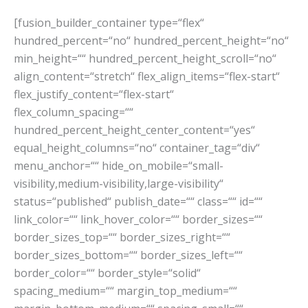
[fusion_builder_container type=“flex“
hundred_percent=“no“ hundred_percent_height=“no“
min_height=““ hundred_percent_height_scroll=“no“
align_content=“stretch“ flex_align_items=“flex-start“
flex_justify_content=“flex-start“
flex_column_spacing=““
hundred_percent_height_center_content=“yes“
equal_height_columns=“no“ container_tag=“div“
menu_anchor=““ hide_on_mobile=“small-
visibility,medium-visibility,large-visibility“
status=“published“ publish_date=““ class=““ id=““
link_color=““ link_hover_color=““ border_sizes=““
border_sizes_top=““ border_sizes_right=““
border_sizes_bottom=““ border_sizes_left=““
border_color=““ border_style=“solid“
spacing_medium=““ margin_top_medium=““