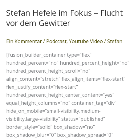
Hefele
Stefan Hefele im Fokus – Flucht
im
Fokus
vor dem Gewitter
–
Flucht
Ein Kommentar
/
Podccast
,
Youtube Video
/
Stefan
vor
dem
[fusion_builder_container type=“flex“
Gewitter
hundred_percent=“no“ hundred_percent_height=“no“
hundred_percent_height_scroll=“no“
align_content=“stretch“ flex_align_items=“flex-start“
flex_justify_content=“flex-start“
hundred_percent_height_center_content=“yes“
equal_height_columns=“no“ container_tag=“div“
hide_on_mobile=“small-visibility,medium-
visibility,large-visibility“ status=“published“
border_style=“solid“ box_shadow=“no“
box_shadow_blur=“0″ box_shadow_spread=“0″