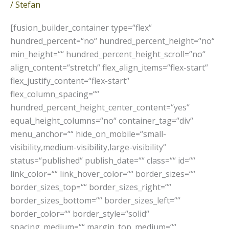
/
Stefan
Porsche
&
[fusion_builder_container type=“flex“
Globetrotter
hundred_percent=“no“ hundred_percent_height=“no“
min_height=““ hundred_percent_height_scroll=“no“
align_content=“stretch“ flex_align_items=“flex-start“
flex_justify_content=“flex-start“
flex_column_spacing=““
hundred_percent_height_center_content=“yes“
equal_height_columns=“no“ container_tag=“div“
menu_anchor=““ hide_on_mobile=“small-
visibility,medium-visibility,large-visibility“
status=“published“ publish_date=““ class=““ id=““
link_color=““ link_hover_color=““ border_sizes=““
border_sizes_top=““ border_sizes_right=““
border_sizes_bottom=““ border_sizes_left=““
border_color=““ border_style=“solid“
spacing_medium=““ margin_top_medium=““