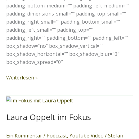
padding_bottom_medium=““ padding_left_medium=““
padding_dimensions_small=““ padding_top_small=““
padding_right_small=““ padding_bottom_small=““
padding_left_small=““ padding_top=““
padding_right=““ padding_bottom=““ padding_left=““
box_shadow=“no“ box_shadow_vertical=““
box_shadow_horizontal=““ box_shadow_blur=“0″
box_shadow_spread=“0″
Weiterlesen »
Laura
Oppelt
Laura Oppelt im Fokus
im
Fokus
Ein Kommentar
/
Podccast
,
Youtube Video
/
Stefan