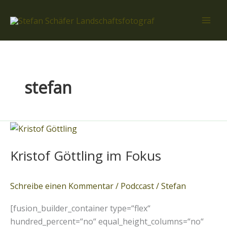
Zum
Inhalt
springen
stefan
Kristof
Göttling
Kristof Göttling im Fokus
im
Fokus
Schreibe einen Kommentar
/
Podccast
/
Stefan
[fusion_builder_container type=“flex“
hundred_percent=“no“ equal_height_columns=“no“