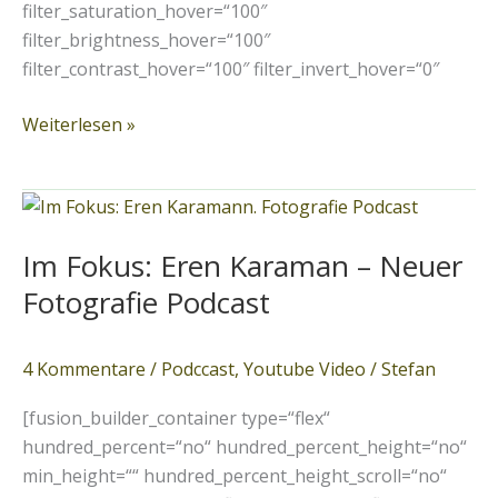
filter_saturation_hover=“100″
filter_brightness_hover=“100″
filter_contrast_hover=“100″ filter_invert_hover=“0″
Weiterlesen »
Im
Fokus:
Im Fokus: Eren Karaman – Neuer
Eren
Karaman
Fotografie Podcast
–
Neuer
4 Kommentare
/
Podccast
,
Youtube Video
/
Stefan
Fotografie
Podcast
[fusion_builder_container type=“flex“
hundred_percent=“no“ hundred_percent_height=“no“
min_height=““ hundred_percent_height_scroll=“no“