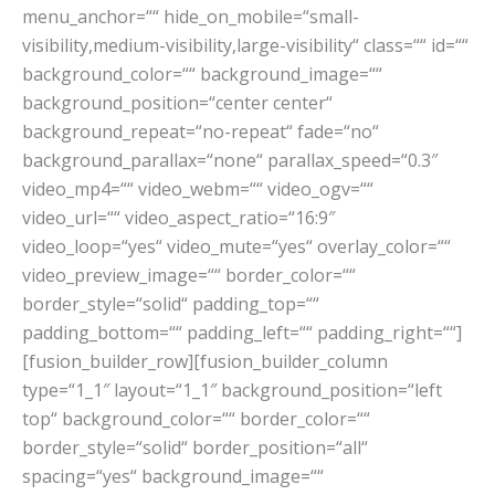
menu_anchor=““ hide_on_mobile=“small-
visibility,medium-visibility,large-visibility“ class=““ id=““
background_color=““ background_image=““
background_position=“center center“
background_repeat=“no-repeat“ fade=“no“
background_parallax=“none“ parallax_speed=“0.3″
video_mp4=““ video_webm=““ video_ogv=““
video_url=““ video_aspect_ratio=“16:9″
video_loop=“yes“ video_mute=“yes“ overlay_color=““
video_preview_image=““ border_color=““
border_style=“solid“ padding_top=““
padding_bottom=““ padding_left=““ padding_right=““]
[fusion_builder_row][fusion_builder_column
type=“1_1″ layout=“1_1″ background_position=“left
top“ background_color=““ border_color=““
border_style=“solid“ border_position=“all“
spacing=“yes“ background_image=““