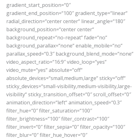
gradient_start_position=“0″
gradient_end_position=“100″ gradient_type=“linear“
radial_direction=“center center“ linear_angle=“180″
background_position=“center center“
background_repeat=“no-repeat“ fade=“no“
background_parallax=“none“ enable_mobile=“no“
parallax_speed=“0.3″ background_blend_mode=“none“
video_aspect_ratio=“16:9″ video_loop=“yes“
video_mute=“yes“ absolute=“off“
absolute_devices=“small,medium,large“ sticky=“off“
sticky_devices=“small-visibility,medium-visibility,large-
visibility“ sticky_transition_offset=“0″ scroll_offset=“0″
animation_direction=“left“ animation_speed=“0.3″
filter_hue=“0″ filter_saturation=“100″
filter_brightness=“100″ filter_contrast=“100″
filter_invert=“0″ filter_sepia=“0″ filter_opacity=“100″
filter_blur=“0″ filter_hue_hover=“0″