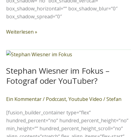
box_shadow=“no“ box_shadow_vertical=““
box_shadow_horizontal=““ box_shadow_blur=“0″
box_shadow_spread=“0″
Weiterlesen »
Stephan
Wiesner
Stephan Wiesner im Fokus –
im
Fokus
Fotograf oder YouTuber?
–
Fotograf
Ein Kommentar
/
Podccast
,
Youtube Video
/
Stefan
oder
YouTuber?
[fusion_builder_container type=“flex“
hundred_percent=“no“ hundred_percent_height=“no“
min_height=““ hundred_percent_height_scroll=“no“
align_content=“stretch“ flex_align_items=“flex-start“