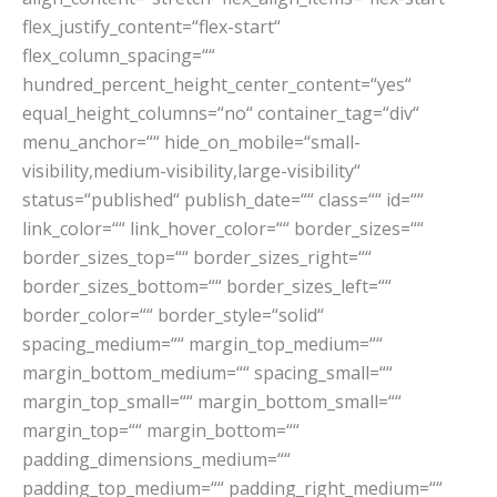
flex_justify_content=“flex-start“
flex_column_spacing=““
hundred_percent_height_center_content=“yes“
equal_height_columns=“no“ container_tag=“div“
menu_anchor=““ hide_on_mobile=“small-
visibility,medium-visibility,large-visibility“
status=“published“ publish_date=““ class=““ id=““
link_color=““ link_hover_color=““ border_sizes=““
border_sizes_top=““ border_sizes_right=““
border_sizes_bottom=““ border_sizes_left=““
border_color=““ border_style=“solid“
spacing_medium=““ margin_top_medium=““
margin_bottom_medium=““ spacing_small=““
margin_top_small=““ margin_bottom_small=““
margin_top=““ margin_bottom=““
padding_dimensions_medium=““
padding_top_medium=““ padding_right_medium=““