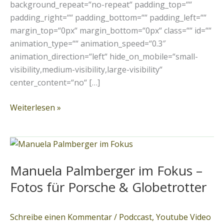
background_repeat=“no-repeat“ padding_top=““
padding_right=““ padding_bottom=““ padding_left=““
margin_top=“0px“ margin_bottom=“0px“ class=““ id=““
animation_type=““ animation_speed=“0.3″
animation_direction=“left“ hide_on_mobile=“small-
visibility,medium-visibility,large-visibility“
center_content=“no“ […]
Weiterlesen »
Manuela
Palmberger
Manuela Palmberger im Fokus –
im
Fokus
Fotos für Porsche & Globetrotter
–
Fotos
Schreibe einen Kommentar
/
Podccast
,
Youtube Video
für