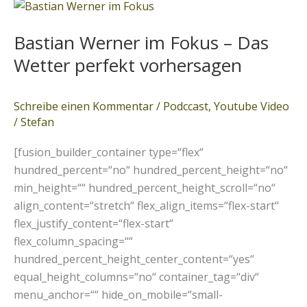
Bastian
Werner
Bastian Werner im Fokus – Das
im
Fokus
Wetter perfekt vorhersagen
–
Das
Schreibe einen Kommentar
/
Podccast
,
Youtube Video
Wetter
/
Stefan
perfekt
vorhersagen
[fusion_builder_container type=“flex“
hundred_percent=“no“ hundred_percent_height=“no“
min_height=““ hundred_percent_height_scroll=“no“
align_content=“stretch“ flex_align_items=“flex-start“
flex_justify_content=“flex-start“
flex_column_spacing=““
hundred_percent_height_center_content=“yes“
equal_height_columns=“no“ container_tag=“div“
menu_anchor=““ hide_on_mobile=“small-