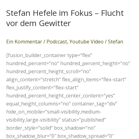
Hefele
Stefan Hefele im Fokus – Flucht
im
Fokus
vor dem Gewitter
–
Flucht
Ein Kommentar
/
Podccast
,
Youtube Video
/
Stefan
vor
dem
[fusion_builder_container type=“flex“
Gewitter
hundred_percent=“no“ hundred_percent_height=“no“
hundred_percent_height_scroll=“no“
align_content=“stretch“ flex_align_items=“flex-start“
flex_justify_content=“flex-start“
hundred_percent_height_center_content=“yes“
equal_height_columns=“no“ container_tag=“div“
hide_on_mobile=“small-visibility,medium-
visibility,large-visibility“ status=“published“
border_style=“solid“ box_shadow=“no“
box_shadow_blur=“0″ box_shadow_spread=“0″