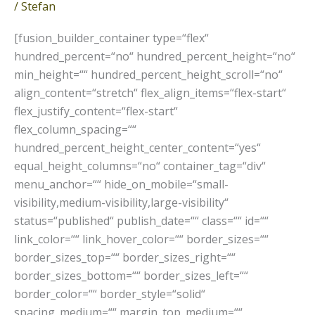
/
Stefan
Porsche
&
[fusion_builder_container type=“flex“
Globetrotter
hundred_percent=“no“ hundred_percent_height=“no“
min_height=““ hundred_percent_height_scroll=“no“
align_content=“stretch“ flex_align_items=“flex-start“
flex_justify_content=“flex-start“
flex_column_spacing=““
hundred_percent_height_center_content=“yes“
equal_height_columns=“no“ container_tag=“div“
menu_anchor=““ hide_on_mobile=“small-
visibility,medium-visibility,large-visibility“
status=“published“ publish_date=““ class=““ id=““
link_color=““ link_hover_color=““ border_sizes=““
border_sizes_top=““ border_sizes_right=““
border_sizes_bottom=““ border_sizes_left=““
border_color=““ border_style=“solid“
spacing_medium=““ margin_top_medium=““