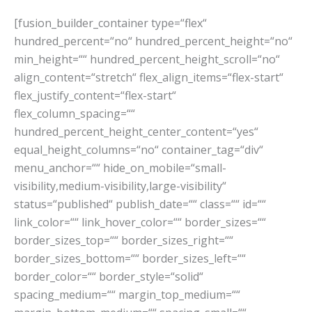
[fusion_builder_container type=“flex“
hundred_percent=“no“ hundred_percent_height=“no“
min_height=““ hundred_percent_height_scroll=“no“
align_content=“stretch“ flex_align_items=“flex-start“
flex_justify_content=“flex-start“
flex_column_spacing=““
hundred_percent_height_center_content=“yes“
equal_height_columns=“no“ container_tag=“div“
menu_anchor=““ hide_on_mobile=“small-
visibility,medium-visibility,large-visibility“
status=“published“ publish_date=““ class=““ id=““
link_color=““ link_hover_color=““ border_sizes=““
border_sizes_top=““ border_sizes_right=““
border_sizes_bottom=““ border_sizes_left=““
border_color=““ border_style=“solid“
spacing_medium=““ margin_top_medium=““