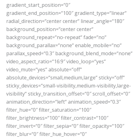
gradient_start_position=“0″
gradient_end_position=“100″ gradient_type=“linear“
radial_direction=“center center“ linear_angle=“180″
background_position=“center center“
background_repeat=“no-repeat“ fade=“no“
background_parallax=“none“ enable_mobile=“no“
parallax_speed=“0.3″ background_blend_mode=“none“
video_aspect_ratio=“16:9″ video_loop=“yes“
video_mute=“yes“ absolute=“off“
absolute_devices=“small,medium,large“ sticky=“off“
sticky_devices=“small-visibility,medium-visibility,large-
visibility“ sticky_transition_offset=“0″ scroll_offset=“0″
animation_direction=“left“ animation_speed=“0.3″
filter_hue=“0″ filter_saturation=“100″
filter_brightness=“100″ filter_contrast=“100″
filter_invert=“0″ filter_sepia=“0″ filter_opacity=“100″
filter_blur=“0″ filter_hue_hover=“0″