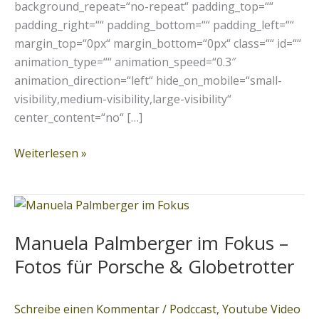
background_repeat=“no-repeat“ padding_top=““
padding_right=““ padding_bottom=““ padding_left=““
margin_top=“0px“ margin_bottom=“0px“ class=““ id=““
animation_type=““ animation_speed=“0.3″
animation_direction=“left“ hide_on_mobile=“small-
visibility,medium-visibility,large-visibility“
center_content=“no“ […]
Weiterlesen »
Manuela
Palmberger
Manuela Palmberger im Fokus –
im
Fokus
Fotos für Porsche & Globetrotter
–
Fotos
Schreibe einen Kommentar
/
Podccast
,
Youtube Video
für