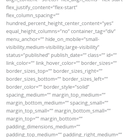
flex_justify_content=“flex-start“
flex_column_spacing=““
hundred_percent_height_center_content=“yes“
equal_height_columns=“no“ container_tag=“div“
menu_anchor=““ hide_on_mobile=“small-
visibility,medium-visibility,large-visibility“
status=“published“ publish_date=““ class=““ id=““
link_color=““ link_hover_color=““ border_sizes=““
border_sizes_top=““ border_sizes_right=““
border_sizes_bottom=““ border_sizes_left=““
border_color=““ border_style=“solid“
spacing_medium=““ margin_top_medium=““
margin_bottom_medium=““ spacing_small=““
margin_top_small=““ margin_bottom_small=““
margin_top=““ margin_bottom=““
padding_dimensions_medium=““
padding_top_medium=““ padding_right_medium=““