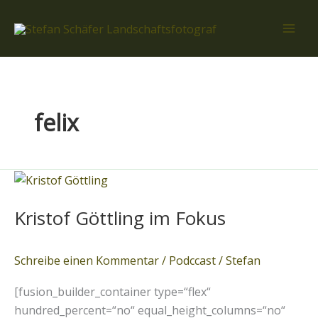
Zum
Inhalt
springen
felix
Kristof
Göttling
Kristof Göttling im Fokus
im
Fokus
Schreibe einen Kommentar
/
Podccast
/
Stefan
[fusion_builder_container type=“flex“
hundred_percent=“no“ equal_height_columns=“no“