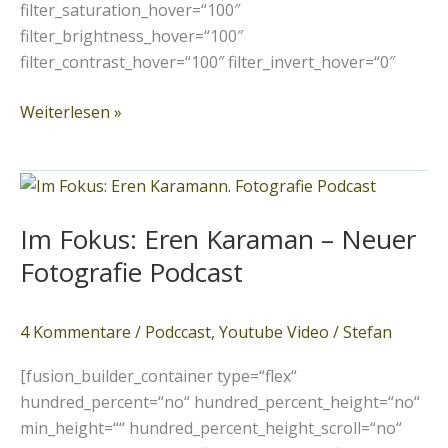
filter_saturation_hover=“100″
filter_brightness_hover=“100″
filter_contrast_hover=“100″ filter_invert_hover=“0″
Weiterlesen »
Im
Fokus:
Im Fokus: Eren Karaman – Neuer
Eren
Karaman
Fotografie Podcast
–
Neuer
4 Kommentare
/
Podccast
,
Youtube Video
/
Stefan
Fotografie
Podcast
[fusion_builder_container type=“flex“
hundred_percent=“no“ hundred_percent_height=“no“
min_height=““ hundred_percent_height_scroll=“no“