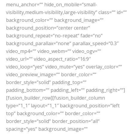
menu_anchor=““ hide_on_mobile=“small-
visibility,medium-visibility,large-visibility“ class=““ id=““
background_color=““ background_image=““
background_position=“center center“
background_repeat=“no-repeat“ fade=“no“
background_parallax=“none“ parallax_speed=“0.3″
video_mp4=““ video_webm=““ video_ogv=““
video_url=““ video_aspect_ratio=“16:9″
video_loop=“yes“ video_mute=“yes“ overlay_color=““
video_preview_image=““ border_color=““
border_style=“solid“ padding_top=““
padding_bottom=““ padding_left=““ padding_right=““]
[fusion_builder_row][fusion_builder_column
type=“1_1″ layout=“1_1″ background_position=“left
top“ background_color=““ border_color=““
border_style=“solid“ border_position=“all“
spacing=“yes“ background_image=““