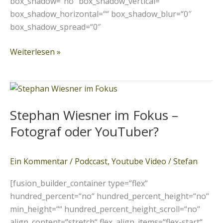
box_shadow=“no“ box_shadow_vertical=““
box_shadow_horizontal=““ box_shadow_blur=“0″
box_shadow_spread=“0″
Weiterlesen »
Stephan
Wiesner
Stephan Wiesner im Fokus –
im
Fokus
Fotograf oder YouTuber?
–
Fotograf
Ein Kommentar
/
Podccast
,
Youtube Video
/
Stefan
oder
YouTuber?
[fusion_builder_container type=“flex“
hundred_percent=“no“ hundred_percent_height=“no“
min_height=““ hundred_percent_height_scroll=“no“
align_content=“stretch“ flex_align_items=“flex-start“