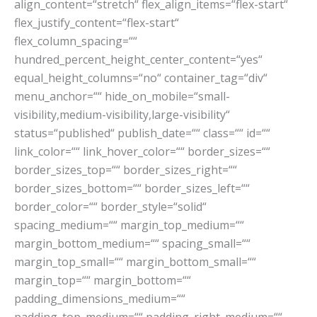
align_content=“stretch“ flex_align_items=“flex-start“
flex_justify_content=“flex-start“
flex_column_spacing=““
hundred_percent_height_center_content=“yes“
equal_height_columns=“no“ container_tag=“div“
menu_anchor=““ hide_on_mobile=“small-
visibility,medium-visibility,large-visibility“
status=“published“ publish_date=““ class=““ id=““
link_color=““ link_hover_color=““ border_sizes=““
border_sizes_top=““ border_sizes_right=““
border_sizes_bottom=““ border_sizes_left=““
border_color=““ border_style=“solid“
spacing_medium=““ margin_top_medium=““
margin_bottom_medium=““ spacing_small=““
margin_top_small=““ margin_bottom_small=““
margin_top=““ margin_bottom=““
padding_dimensions_medium=““