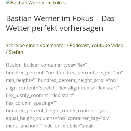
Bastian
Werner
Bastian Werner im Fokus – Das
im
Fokus
Wetter perfekt vorhersagen
–
Das
Schreibe einen Kommentar
/
Podccast
,
Youtube Video
Wetter
/
Stefan
perfekt
vorhersagen
[fusion_builder_container type=“flex“
hundred_percent=“no“ hundred_percent_height=“no“
min_height=““ hundred_percent_height_scroll=“no“
align_content=“stretch“ flex_align_items=“flex-start“
flex_justify_content=“flex-start“
flex_column_spacing=““
hundred_percent_height_center_content=“yes“
equal_height_columns=“no“ container_tag=“div“
menu_anchor=““ hide_on_mobile=“small-