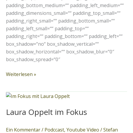
padding_bottom_medium=““ padding_left_medium=““
padding_dimensions_small=““ padding_top_small=““
padding_right_small=““ padding_bottom_small=““
padding_left_small=““ padding_top=““
padding_right=““ padding_bottom=““ padding_left=““
box_shadow=“no“ box_shadow_vertical=““
box_shadow_horizontal=““ box_shadow_blur=“0″
box_shadow_spread=“0″
Weiterlesen »
Laura
Oppelt
Laura Oppelt im Fokus
im
Fokus
Ein Kommentar
/
Podccast
,
Youtube Video
/
Stefan