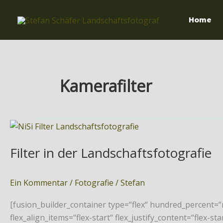
Zum
Inhalt
Home
springen
Kamerafilter
Filter
in
Filter in der Landschaftsfotografie
der
Landschaftsfotografie
Ein Kommentar
/
Fotografie
/
Stefan
[fusion_builder_container type=“flex“ hundred_percent=
flex_align_items=“flex-start“ flex_justify_content=“flex