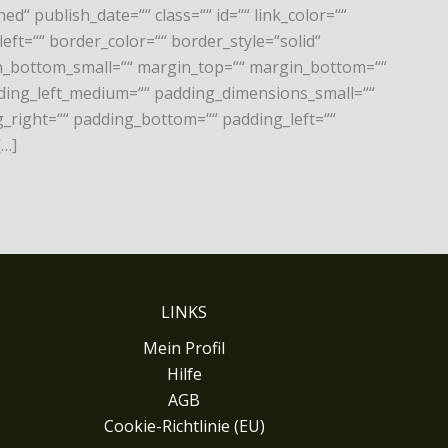
ed“ publish_date=““ class=““ id=““ link_color=““
eft=““ border_color=““ border_style=“solid“
_bottom_small=““ margin_top=““ margin_bottom=““
ng_left_medium=““ padding_dimensions_small=““
_right=““ padding_bottom=““ padding_left=““
[…]
LINKS
Mein Profil
Hilfe
AGB
Cookie-Richtlinie (EU)