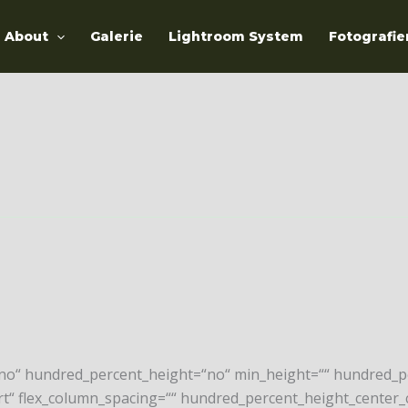
About
Galerie
Lightroom System
Fotografie
“no“ hundred_percent_height=“no“ min_height=““ hundred_pe
-start“ flex_column_spacing=““ hundred_percent_height_cent