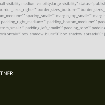
isibility,medium-visibility,large-visibility“ status=“publish
border_sizes_right=““ border_sizes_bottom=““ border_sizes_l
m_medium=““ spacing_small=““ margin_top_small=““ margin
padding_right_medium=““ padding_bottom_medium=““ paddi
ttom_small=““ padding_left_small=““ padding_top=““ padding
rizontal=““ box_shadow_blur=“0″ box_shadow_spread=“0″ 
RTNER