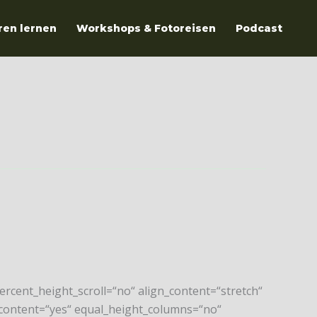
ren lernen
Workshops & Fotoreisen
Podcast
rcent_height_scroll=“no“ align_content=“stretch“
er_content=“yes“ equal_height_columns=“no“