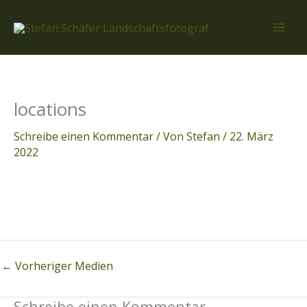
Zum
Inhalt
springen
locations
Schreibe einen Kommentar
/ Von
Stefan
/
22. März
2022
←
Vorheriger Medien
Schreibe einen Kommentar