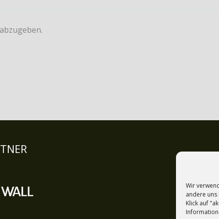
 abzugeben.
RTNER
Wir verwend
andere uns 
Klick auf "
Information