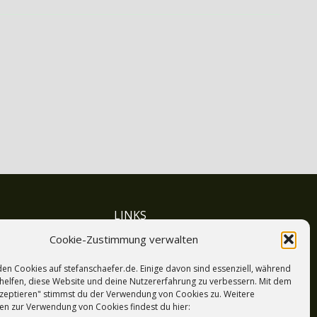
LINKS
Cookie-Zustimmung verwalten
Mein Profil
Hilfe
en Cookies auf stefanschaefer.de. Einige davon sind essenziell, während
AGB
helfen, diese Website und deine Nutzererfahrung zu verbessern. Mit dem
akzeptieren" stimmst du der Verwendung von Cookies zu. Weitere
Cookie-Richtlinie (EU)
en zur Verwendung von Cookies findest du hier: