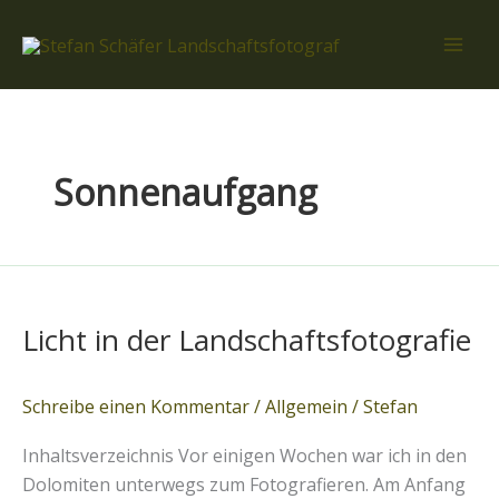
Zum
Inhalt
springen
Sonnenaufgang
Licht
in
Licht in der Landschaftsfotografie
der
Landschaftsfotografie
Schreibe einen Kommentar
/
Allgemein
/
Stefan
Inhaltsverzeichnis Vor einigen Wochen war ich in den
Dolomiten unterwegs zum Fotografieren. Am Anfang