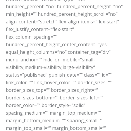
hundred_percent=“no“ hundred_percent_height=“no“
min_height=““ hundred_percent_height_scroll=“no“
align_content=“stretch“ flex_align_items=“flex-start“
flex_justify_content=“flex-start“
flex_column_spacing=““
hundred_percent_height_center_content=“yes“
equal_height_columns=“no“ container_tag=“div“
menu_anchor=““ hide_on_mobile=“small-
visibility,medium-visibility,large-visibility“
status=“published“ publish_date=““ class=““ id=““
link_color=““ link_hover_color=““ border_sizes=““
border_sizes_top=““ border_sizes_right=““
border_sizes_bottom=““ border_sizes_left=““
border_color=““ border_style=“solid“
spacing_medium=““ margin_top_medium=““
margin_bottom_medium=““ spacing_small=““
margin_top_small=““ margin_bottom_small=““