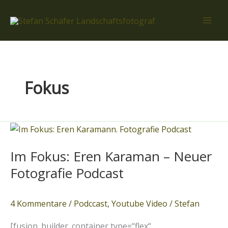
Zum
Inhalt
springen
Fokus
Im
Fokus:
Im Fokus: Eren Karaman – Neuer
Eren
Karaman
Fotografie Podcast
–
Neuer
4 Kommentare
/
Podccast
,
Youtube Video
/
Stefan
Fotografie
Podcast
[fusion_builder_container type=“flex“