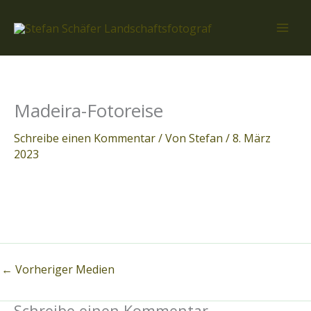
Zum
Inhalt
springen
Madeira-Fotoreise
Schreibe einen Kommentar
/ Von
Stefan
/
8. März
2023
←
Vorheriger Medien
Schreibe einen Kommentar