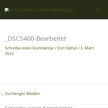
Zum
Inhalt
springen
_DSC5400-Bearbeitet
Schreibe einen Kommentar
/ Von
Stefan
/
5. März
2023
←
Vorheriger Medien
Schreibe einen Kommentar