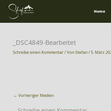
Zum
Inhalt
Home
springen
_DSC4849-Bearbeitet
Schreibe einen Kommentar
/ Von
Stefan
/
5. März 20
←
Vorheriger Medien
Schreibe einen Kommentar