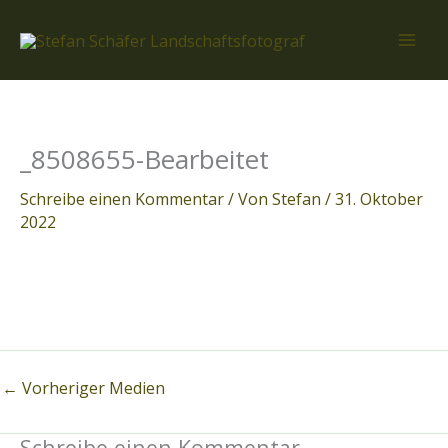
Zum
Inhalt
springen
_8508655-Bearbeitet
Schreibe einen Kommentar
/ Von
Stefan
/
31. Oktober
2022
←
Vorheriger Medien
Schreibe einen Kommentar