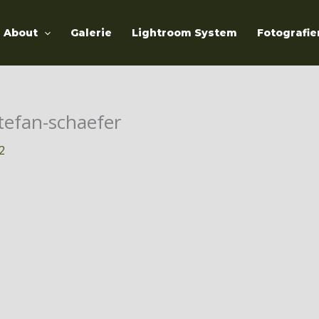
About
Galerie
Lightroom System
Fotografie
stefan-schaefer
22