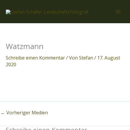
Zum
Inhalt
springen
Watzmann
Schreibe einen Kommentar
/ Von
Stefan
/
17. August
2020
←
Vorheriger Medien
Schreibe einen Kommentar