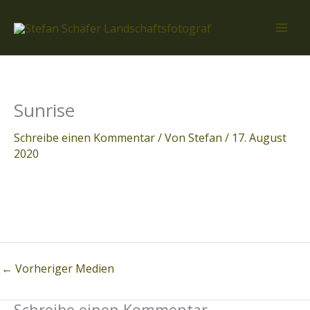
Zum
Inhalt
springen
Sunrise
Schreibe einen Kommentar
/ Von
Stefan
/
17. August
2020
←
Vorheriger Medien
Schreibe einen Kommentar