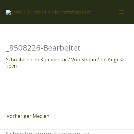
Zum
Inhalt
springen
_8508226-Bearbeitet
Schreibe einen Kommentar
/ Von
Stefan
/
17. August
2020
←
Vorheriger Medien
Schreibe einen Kommentar