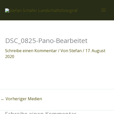
Zum
Inhalt
springen
DSC_0825-Pano-Bearbeitet
Schreibe einen Kommentar
/ Von
Stefan
/
17. August
2020
←
Vorheriger Medien
Schreibe einen Kommentar