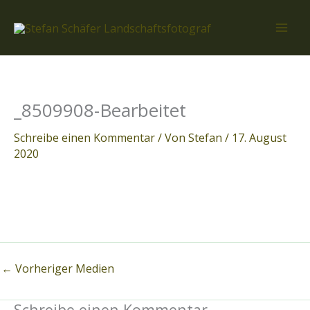
Zum
Inhalt
springen
_8509908-Bearbeitet
Schreibe einen Kommentar
/ Von
Stefan
/
17. August
2020
←
Vorheriger Medien
Schreibe einen Kommentar