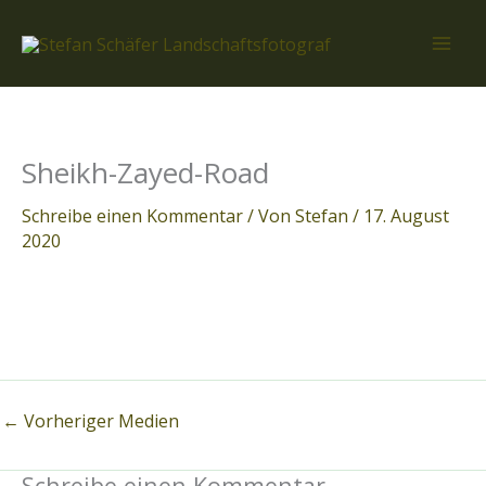
Zum
Inhalt
springen
Sheikh-Zayed-Road
Schreibe einen Kommentar
/ Von
Stefan
/
17. August
2020
←
Vorheriger Medien
Schreibe einen Kommentar