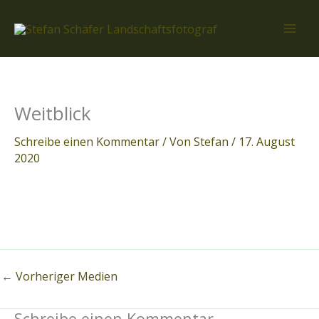
Zum
Inhalt
springen
Weitblick
Schreibe einen Kommentar
/ Von
Stefan
/
17. August
2020
←
Vorheriger Medien
Schreibe einen Kommentar