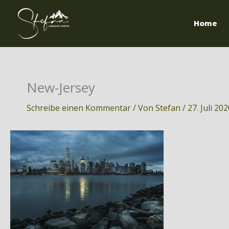
Zum
Inhalt
Home
springen
New-Jersey
Schreibe einen Kommentar
/ Von
Stefan
/
27. Juli 20