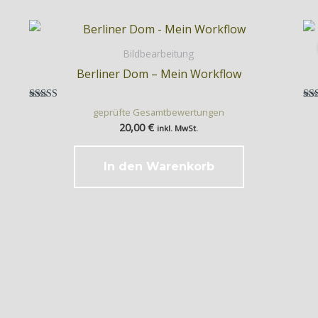
Bildbearbeitung
Berliner Dom – Mein Workflow
Bewertet mit
Bew
geprüfte Gesamtbewertungen
5.00
20,00
€
von 5
inkl. MwSt.
In den Warenkorb