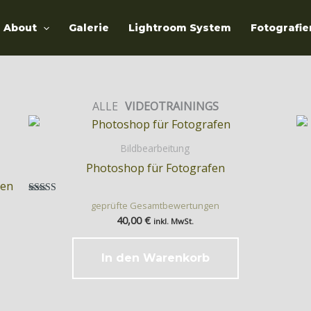
About
Galerie
Lightroom System
Fotografie
ALLE
VIDEOTRAININGS
Bildbearbeitung
Photoshop für Fotografen
ken
Bewertet mit
geprüfte Gesamtbewertungen
5.00
40,00
€
von 5
inkl. MwSt.
In den Warenkorb