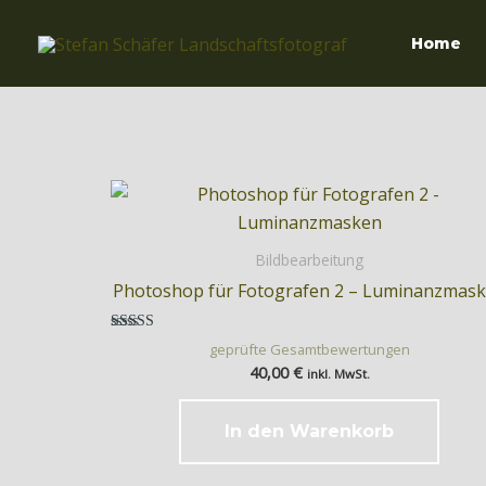
Zum
Inhalt
Home
springen
Bildbearbeitung
Photoshop für Fotografen 2 – Luminanzmas
Bewertet
geprüfte Gesamtbewertungen
mit
40,00
€
4.50
inkl. MwSt.
von 5
In den Warenkorb