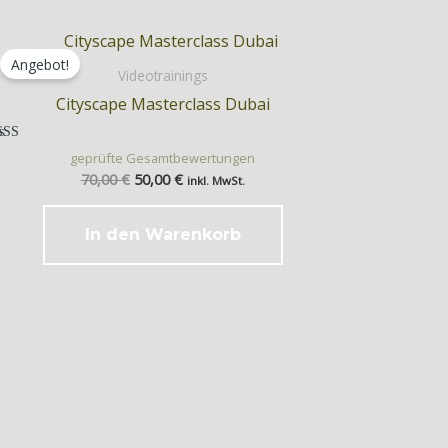
Ursprünglicher
Aktueller
Preis
Preis
Angebot!
war:
ist:
Videotrainings
70,00 €
50,00 €.
Cityscape Masterclass Dubai
ertet mit
geprüfte Gesamtbewertungen
5.00
70,00
€
50,00
€
von 5
inkl. MwSt.
In den Warenkorb