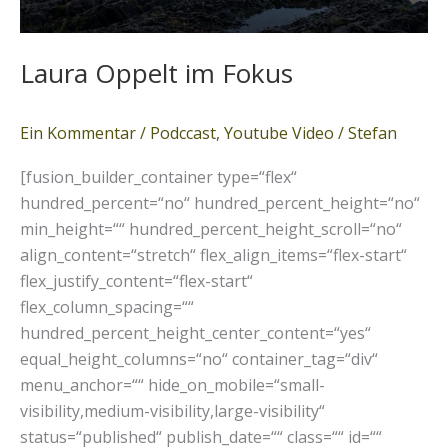
Laura Oppelt im Fokus
Ein Kommentar
/
Podccast
,
Youtube Video
/
Stefan
[fusion_builder_container type=“flex“
hundred_percent=“no“ hundred_percent_height=“no“
min_height=““ hundred_percent_height_scroll=“no“
align_content=“stretch“ flex_align_items=“flex-start“
flex_justify_content=“flex-start“
flex_column_spacing=““
hundred_percent_height_center_content=“yes“
equal_height_columns=“no“ container_tag=“div“
menu_anchor=““ hide_on_mobile=“small-
visibility,medium-visibility,large-visibility“
status=“published“ publish_date=““ class=““ id=““