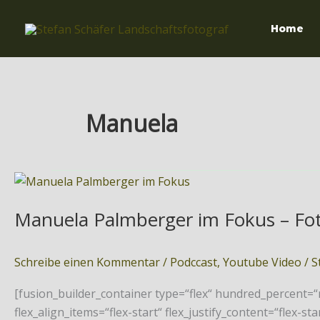
Zum
Inhalt
Home
springen
Manuela
Manuela
Palmberger
Manuela Palmberger im Fokus – Fot
im
Fokus
–
Schreibe einen Kommentar
/
Podccast
,
Youtube Video
/
S
Fotos
für
[fusion_builder_container type=“flex“ hundred_percent=
Porsche
flex_align_items=“flex-start“ flex_justify_content=“flex