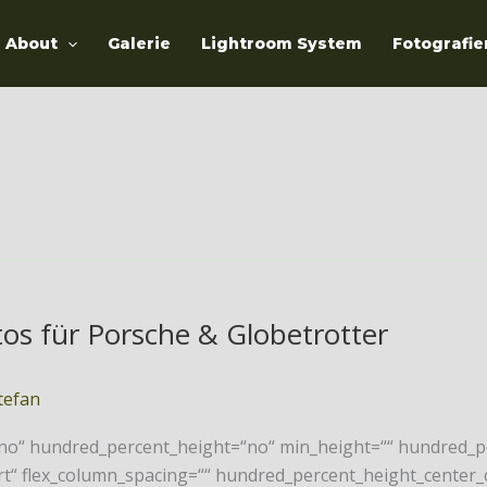
About
Galerie
Lightroom System
Fotografie
os für Porsche & Globetrotter
tefan
“no“ hundred_percent_height=“no“ min_height=““ hundred_pe
-start“ flex_column_spacing=““ hundred_percent_height_cent