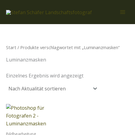
Zum
Inhalt
springen
Start
/ Produkte verschlagwortet mit „Luminanzmasken“
Luminanzmasken
Einzelnes Ergebnis wird angezeigt
Bildbearbeitung