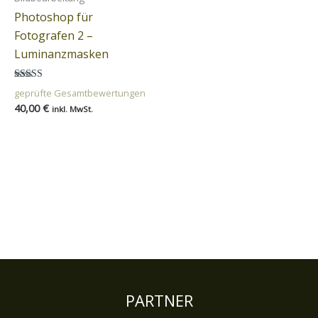
Photoshop für
Fotografen 2 –
Luminanzmasken
Bewertet
geprüfte Gesamtbewertungen
mit
40,00
€
4.50
inkl. MwSt.
von 5
In den
Warenkorb
PARTNER