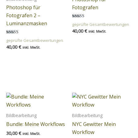
Photoshop für
Fotografen
Fotografen 2 –
Bewertet mit
Luminanzmasken
geprüfte Gesamtbewertungen
5.00
40,00
€
von 5
inkl. MwSt.
Bewertet
geprüfte Gesamtbewertungen
mit
40,00
€
4.50
In den
inkl. MwSt.
von 5
Warenkorb
In den
Warenkorb
Bildbearbeitung
Bildbearbeitung
Bundle: Meine Workflows
NYC Gewitter Mein
Workflow
30,00
€
inkl. MwSt.