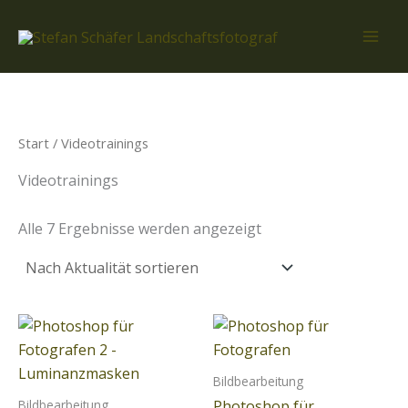
Nach
Zum
Aktualität
Inhalt
sortiert
springen
Start
/ Videotrainings
Videotrainings
Alle 7 Ergebnisse werden angezeigt
Bildbearbeitung
Bildbearbeitung
Photoshop für