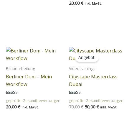
20,00
€
inkl. MwSt.
In den
Warenkorb
In den
Warenkorb
Ursprünglicher
Aktueller
Preis
Preis
Angebot!
war:
ist:
70,00 €
50,00 €.
Bildbearbeitung
Videotrainings
Berliner Dom – Mein
Cityscape Masterclass
Workflow
Dubai
Bewertet mit
Bewertet mit
geprüfte Gesamtbewertungen
geprüfte Gesamtbewertungen
5.00
5.00
20,00
€
70,00
€
50,00
€
von 5
von 5
inkl. MwSt.
inkl. MwSt.
In den
In den
Warenkorb
Warenkorb