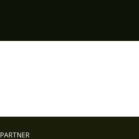
USA
Atemberaubende
Landschaften in Amerika
PARTNER